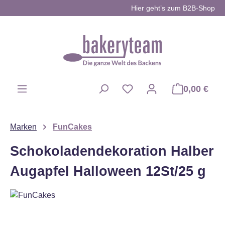
Hier geht’s zum B2B-Shop
Zum Hauptinhalt springen
0,00 €
Du hast 0 Produkte auf d
Marken
FunCakes
Schokoladendekoration Halber
Augapfel Halloween 12St/25 g