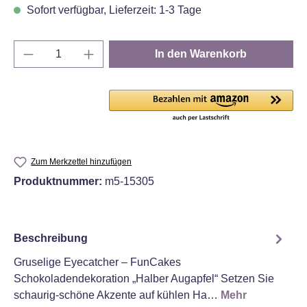
Sofort verfügbar, Lieferzeit: 1-3 Tage
Produkt Anzahl: Gib den gewünschten Wert e
In den Warenkorb
Zum Merkzettel hinzufügen
Produktnummer:
m5-15305
Beschreibung
Gruselige Eyecatcher – FunCakes
Schokoladendekoration „Halber Augapfel“ Setzen Sie
schaurig-schöne Akzente auf kühlen Ha…
Mehr