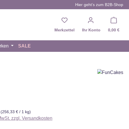
Hier geht’s zum B2B-Shop
Du hast 0 Produkte auf d
Merkzettel
Ihr Konto
0,00 €
rken
SALE
eis:
g
(256,33 € / 1 kg)
 MwSt. zzgl. Versandkosten