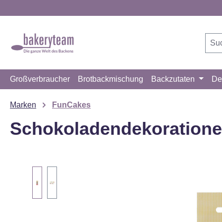
m Hauptinhalt springen
Zur Suche springen
Zur Hauptnavigation springen
Großverbraucher
Brotbackmischung
Backzutaten
De
Marken
FunCakes
Schokoladendekoratione
Bildergalerie überspringen