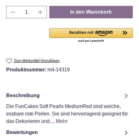
Produkt Anzahl: Gib den gewünschten Wert e
In den Warenkorb
Zum Merkzettel hinzufügen
Produktnummer:
m4-14319
Beschreibung
Die FunCakes Soft Pearls MediumRed sind weiche,
essbare rote Perlen. Sie sind hervorragend geeignet für
das Dekorieren und…
Mehr
Bewertungen