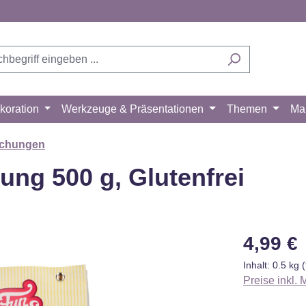
koration
Werkzeuge & Präsentationen
Themen
Ma
schungen
ng 500 g, Glutenfrei
Regulärer Pr
4,99 €
Inhalt:
0.5 kg
(
Preise inkl.