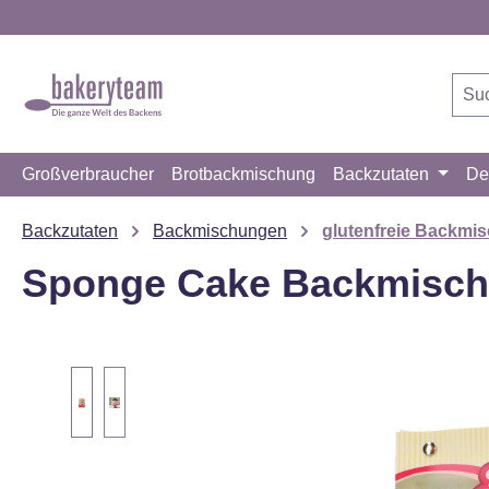
m Hauptinhalt springen
Zur Suche springen
Zur Hauptnavigation springen
Großverbraucher
Brotbackmischung
Backzutaten
De
Backzutaten
Backmischungen
glutenfreie Backmi
Sponge Cake Backmischu
Bildergalerie überspringen