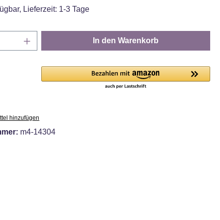
ügbar, Lieferzeit: 1-3 Tage
Anzahl: Gib den gewünschten Wert ein oder
In den Warenkorb
tel hinzufügen
mmer:
m4-14304