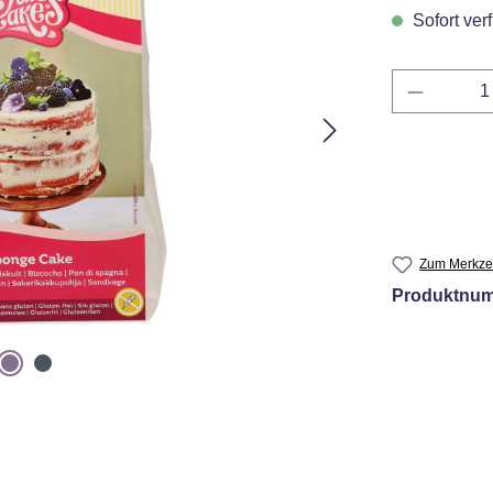
Sofort verf
Produkt 
Zum Merkzet
Produktnu