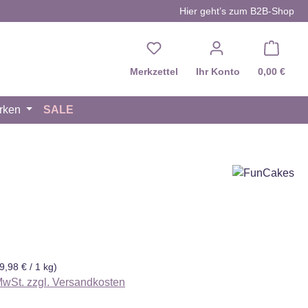
Hier geht’s zum B2B-Shop
Du hast 0 Produkte auf d
Merkzettel
Ihr Konto
0,00 €
rken
SALE
eis:
9,98 € / 1 kg)
 MwSt. zzgl. Versandkosten