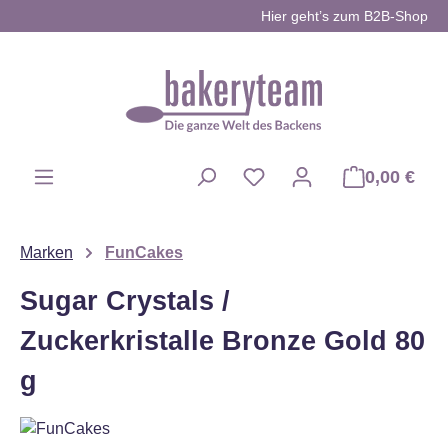
Hier geht’s zum B2B-Shop
Zum Hauptinhalt springen
0,00 €
Du hast 0 Produkte auf d
Marken
FunCakes
Sugar Crystals /
Zuckerkristalle Bronze Gold 80
g