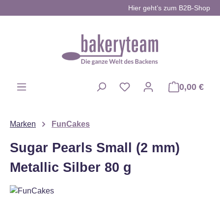
Hier geht’s zum B2B-Shop
Zum Hauptinhalt springen
0,00 €
Du hast 0 Produkte auf d
Marken
FunCakes
Sugar Pearls Small (2 mm)
Metallic Silber 80 g