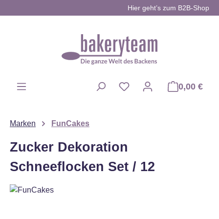
Hier geht’s zum B2B-Shop
Zum Hauptinhalt springen
0,00 €
Du hast 0 Produkte auf d
Marken
FunCakes
Zucker Dekoration
Schneeflocken Set / 12