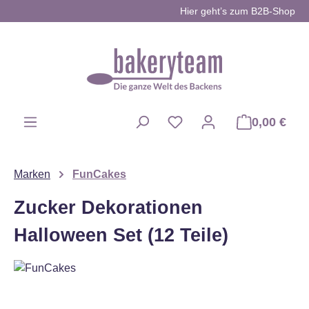
Hier geht’s zum B2B-Shop
Zum Hauptinhalt springen
0,00 €
Du hast 0 Produkte auf d
Marken
FunCakes
Zucker Dekorationen
Halloween Set (12 Teile)