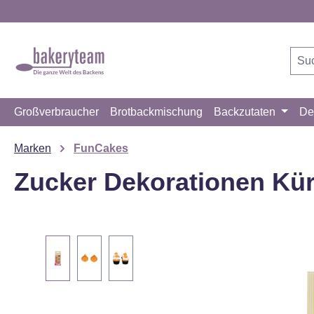
m Hauptinhalt springen
Zur Suche springen
Zur Hauptnavigation springen
Großverbraucher
Brotbackmischung
Backzutaten
De
Marken
FunCakes
Zucker Dekorationen Kür
Bildergalerie überspringen