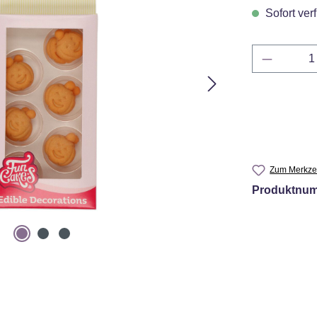
Sofort verf
Produkt 
Zum Merkzet
Produktnu