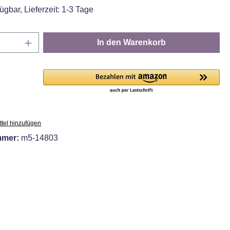
ügbar, Lieferzeit: 1-3 Tage
Anzahl: Gib den gewünschten Wert ein oder
In den Warenkorb
tel hinzufügen
mmer:
m5-14803