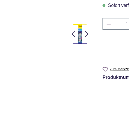
Sofort verf
Produkt 
Zum Merkzet
Produktnu