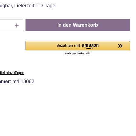
ügbar, Lieferzeit: 1-3 Tage
Anzahl: Gib den gewünschten Wert ein oder
In den Warenkorb
tel hinzufügen
mmer:
m4-13062