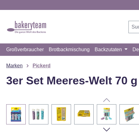
m Hauptinhalt springen
Zur Suche springen
Zur Hauptnavigation springen
Großverbraucher
Brotbackmischung
Backzutaten
De
Marken
Pickerd
3er Set Meeres-Welt 70 g
Bildergalerie überspringen