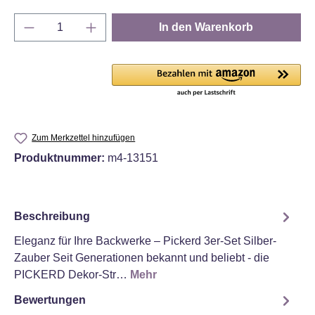
Produkt Anzahl: Gib den gewünschten Wert e
In den Warenkorb
Zum Merkzettel hinzufügen
Produktnummer:
m4-13151
Beschreibung
Eleganz für Ihre Backwerke – Pickerd 3er-Set Silber-
Zauber Seit Generationen bekannt und beliebt - die
PICKERD Dekor-Str…
Mehr
Bewertungen