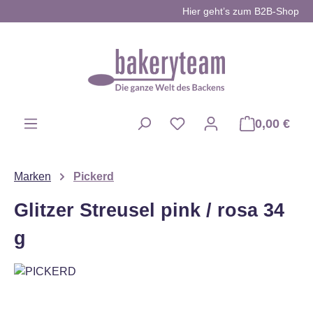
Hier geht’s zum B2B-Shop
Zum Hauptinhalt springen
0,00 €
Du hast 0 Produkte auf d
Marken
Pickerd
Glitzer Streusel pink / rosa 34
g