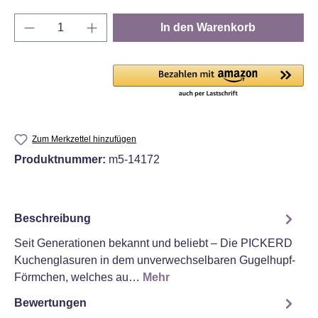
Produkt Anzahl: Gib den gewünschten Wert e
In den Warenkorb
Zum Merkzettel hinzufügen
Produktnummer:
m5-14172
Beschreibung
Seit Generationen bekannt und beliebt – Die PICKERD
Kuchenglasuren in dem unverwechselbaren Gugelhupf-
Förmchen, welches au…
Mehr
Bewertungen