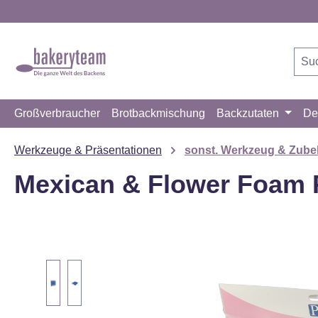
m Hauptinhalt springen
Zur Suche springen
Zur Hauptnavigation springen
Großverbraucher
Brotbackmischung
Backzutaten
De
Werkzeuge & Präsentationen
sonst. Werkzeug & Zube
Mexican & Flower Foam
Bildergalerie überspringen