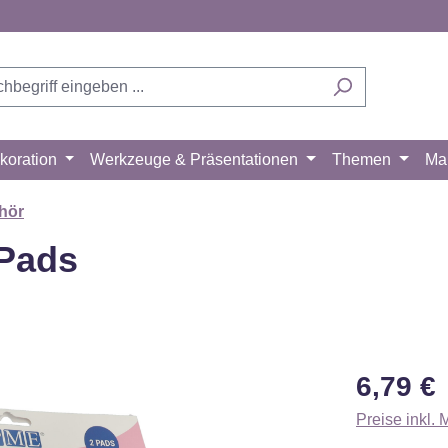
koration
Werkzeuge & Präsentationen
Themen
Ma
hör
 Pads
Regulärer Pr
6,79 €
Preise inkl.