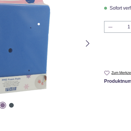
Sofort verf
Produkt 
Zum Merkzet
Produktnu