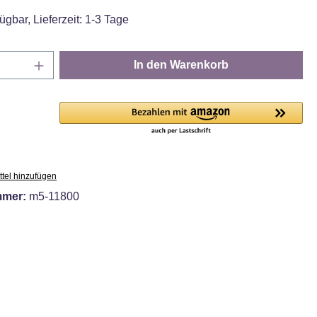
ügbar, Lieferzeit: 1-3 Tage
Anzahl: Gib den gewünschten Wert ein oder
In den Warenkorb
tel hinzufügen
mmer:
m5-11800