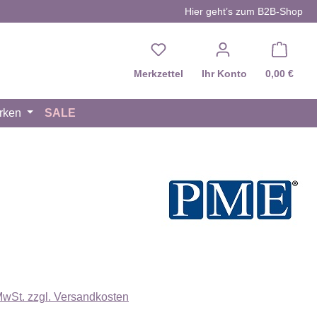
Hier geht’s zum B2B-Shop
Du hast 0 Produkte auf d
Merkzettel
Ihr Konto
0,00 €
rken
SALE
eis:
 MwSt. zzgl. Versandkosten