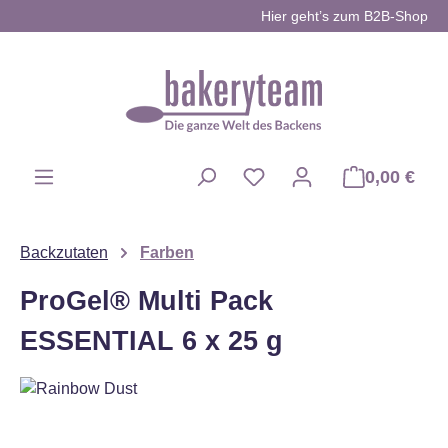
Hier geht’s zum B2B-Shop
Zum Hauptinhalt springen
0,00 €
Du hast 0 Produkte auf d
Backzutaten
Farben
ProGel® Multi Pack
ESSENTIAL 6 x 25 g