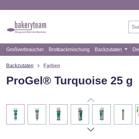
m Hauptinhalt springen
Zur Suche springen
Zur Hauptnavigation springen
Großverbraucher
Brotbackmischung
Backzutaten
De
Backzutaten
Farben
ProGel® Turquoise 25 g
Bildergalerie überspringen