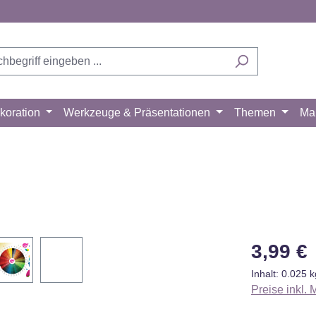
koration
Werkzeuge & Präsentationen
Themen
Ma
Mit dem Aufruf
des Videos
erklären Sie sich
einverstanden,
dass Ihre Daten
Regulärer Pr
an YouTube
3,99 €
übermittelt
Inhalt:
0.025 
werden und das
Preise inkl.
Sie die
Datenschutzbesti