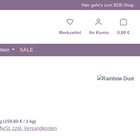
Hier geht’s zum B2B-Shop
Du hast 0 Produkte auf d
Merkzettel
Ihr Konto
0,00 €
rken
SALE
eis:
kg
(159,60 € / 1 kg)
 MwSt. zzgl. Versandkosten