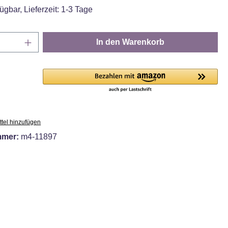
ügbar, Lieferzeit: 1-3 Tage
Anzahl: Gib den gewünschten Wert ein oder
In den Warenkorb
tel hinzufügen
mmer:
m4-11897