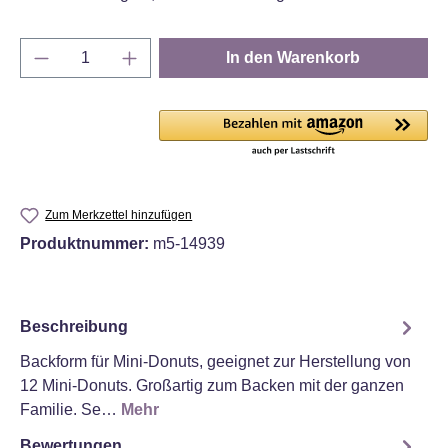
Produkt Anzahl: Gib den gewünschten Wert e
In den Warenkorb
Zum Merkzettel hinzufügen
Produktnummer:
m5-14939
Beschreibung
Backform für Mini-Donuts, geeignet zur Herstellung von
12 Mini-Donuts. Großartig zum Backen mit der ganzen
Familie. Se…
Mehr
Bewertungen