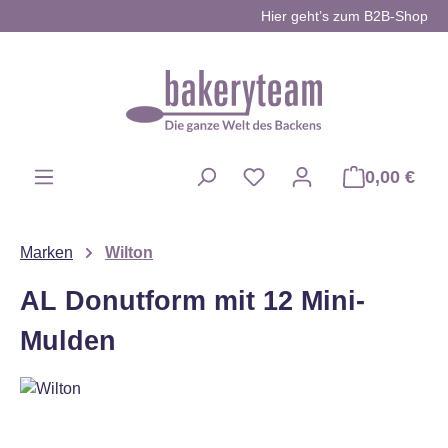
Hier geht’s zum B2B-Shop
Zum Hauptinhalt springen
0,00 €
Du hast 0 Produkte auf d
Marken
Wilton
AL Donutform mit 12 Mini-
Mulden