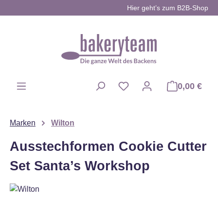
Hier geht’s zum B2B-Shop
Zum Hauptinhalt springen
0,00 €
Du hast 0 Produkte auf d
Marken
Wilton
Ausstechformen Cookie Cutter
Set Santa’s Workshop