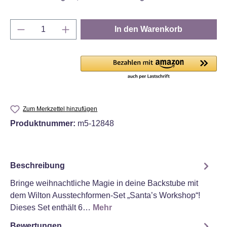
Produkt Anzahl: Gib den gewünschten Wert e
In den Warenkorb
Zum Merkzettel hinzufügen
Produktnummer:
m5-12848
Beschreibung
Bringe weihnachtliche Magie in deine Backstube mit
dem Wilton Ausstechformen-Set „Santa’s Workshop“!
Dieses Set enthält 6…
Mehr
Bewertungen