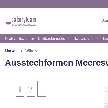
m Hauptinhalt springen
Zur Suche springen
Zur Hauptnavigation springen
Großverbraucher
Brotbackmischung
Backzutaten
De
Marken
Wilton
Ausstechformen Meeresw
Bildergalerie überspringen