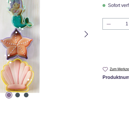
Sofort verf
Produkt 
Zum Merkzet
Produktnu