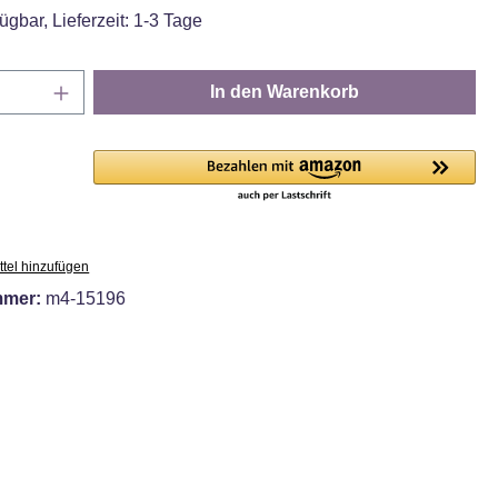
ügbar, Lieferzeit: 1-3 Tage
Anzahl: Gib den gewünschten Wert ein oder
In den Warenkorb
tel hinzufügen
mmer:
m4-15196