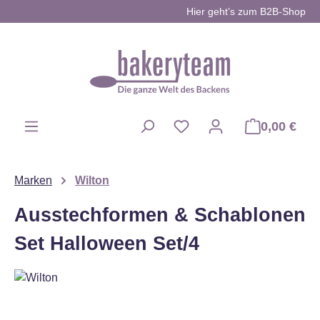
Hier geht’s zum B2B-Shop
Zum Hauptinhalt springen
0,00 €
Du hast 0 Produkte auf d
Marken
Wilton
Ausstechformen & Schablonen
Set Halloween Set/4