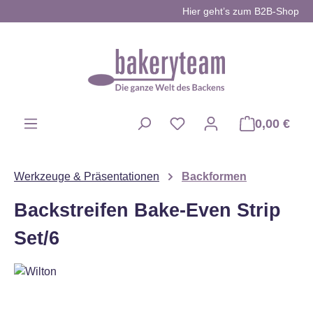
Hier geht’s zum B2B-Shop
Zum Hauptinhalt springen
0,00 €
Du hast 0 Produkte auf d
Werkzeuge & Präsentationen
Backformen
Backstreifen Bake-Even Strip
Set/6