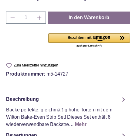
Produkt Anzahl: Gib den gewünschten Wert e
In den Warenkorb
Zum Merkzettel hinzufügen
Produktnummer:
m5-14727
Beschreibung
Backe perfekte, gleichmäßig hohe Torten mit dem
Wilton Bake-Even Strip Set! Dieses Set enthält 6
wiederverwendbare Backstre…
Mehr
Bewertungen