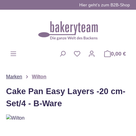
Hier geht’s zum B2B-Shop
Zum Hauptinhalt springen
0,00 €
Du hast 0 Produkte auf d
Marken
Wilton
Cake Pan Easy Layers -20 cm-
Set/4 - B-Ware