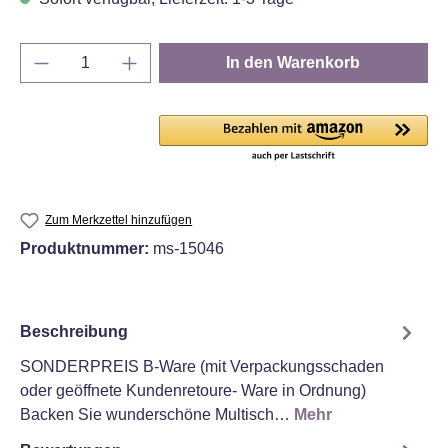
Produkt Anzahl: Gib den gewünschten Wert e
In den Warenkorb
Zum Merkzettel hinzufügen
Produktnummer:
ms-15046
Beschreibung
SONDERPREIS B-Ware (mit Verpackungsschaden
oder geöffnete Kundenretoure- Ware in Ordnung)
Backen Sie wunderschöne Multisch…
Mehr