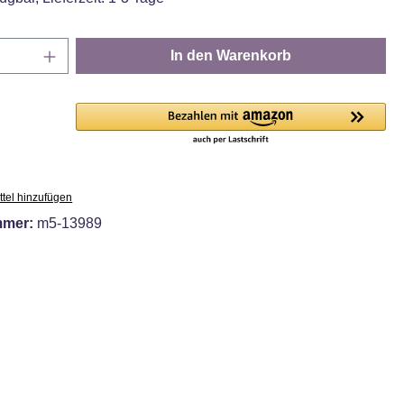
Anzahl: Gib den gewünschten Wert ein oder
In den Warenkorb
tel hinzufügen
mmer:
m5-13989