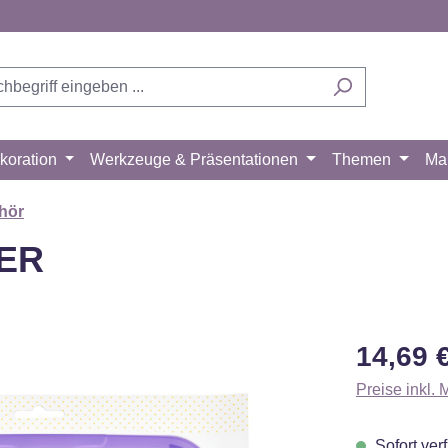
koration
Werkzeuge & Präsentationen
Themen
Ma
hör
EER
Regulärer Pr
14,69 
Preise inkl.
Sofort verf