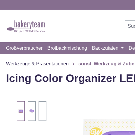
m Hauptinhalt springen
Zur Suche springen
Zur Hauptnavigation springen
Großverbraucher
Brotbackmischung
Backzutaten
De
Werkzeuge & Präsentationen
sonst. Werkzeug & Zube
Icing Color Organizer L
Bildergalerie überspringen
ich einverstanden, dass Ihre