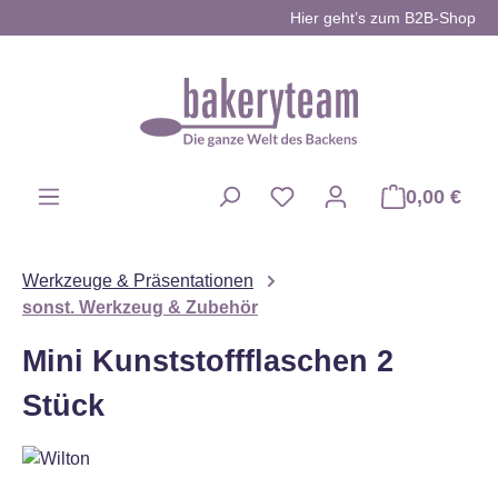
Hier geht’s zum B2B-Shop
Zum Hauptinhalt springen
0,00 €
Du hast 0 Produkte auf d
Werkzeuge & Präsentationen
sonst. Werkzeug & Zubehör
Mini Kunststoffflaschen 2
Stück