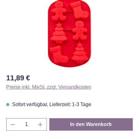
Bildergalerie überspringen
Regulärer Preis:
11,89 €
Preise inkl. MwSt. zzgl. Versandkosten
Sofort verfügbar, Lieferzeit: 1-3 Tage
Produkt Anzahl: Gib den gewünschten Wert e
In den Warenkorb