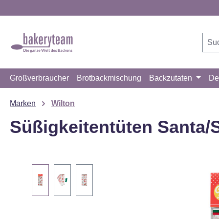
m Hauptinhalt springen
Zur Suche springen
Zur Hauptnavigation springen
Großverbraucher
Brotbackmischung
Backzutaten
De
Marken
Wilton
Süßigkeitentüten Santa/
Bildergalerie überspringen