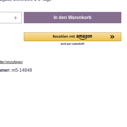
Anzahl: Gib den gewünschten Wert ein oder
In den Warenkorb
tel hinzufügen
mmer:
m5-14848