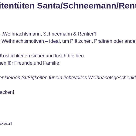
itentüten Santa/Schneemann/Rent
en „Weihnachtsmann, Schneemann & Rentier“!
hen Weihnachtsmotiven – ideal, um Plätzchen, Pralinen oder an
östlichkeiten sicher und frisch bleiben.
gen für Freunde und Familie.
er kleinen Süßigkeiten für ein liebevolles Weihnachtsgeschenk!
packen!
akes.nl