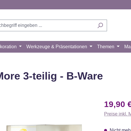
koration
Werkzeuge & Präsentationen
Themen
Ma
ore 3-teilig - B-Ware
Verkaufsprei
19,90 
Preise inkl.
Nicht mehr