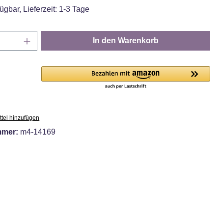
ügbar, Lieferzeit: 1-3 Tage
Anzahl: Gib den gewünschten Wert ein oder
In den Warenkorb
tel hinzufügen
mmer:
m4-14169