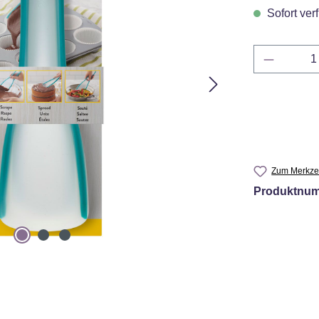
Sofort verf
Produkt 
Zum Merkzet
Produktnu