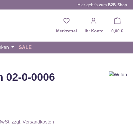
Hier geht’s zum B2B-Shop
Du hast 0 Produkte auf d
Merkzettel
Ihr Konto
0,00 €
rken
SALE
 02-0-0006
eis:
 MwSt. zzgl. Versandkosten