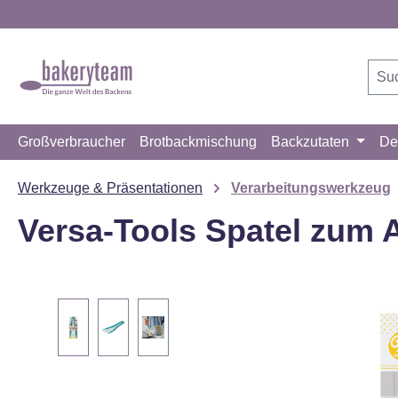
m Hauptinhalt springen
Zur Suche springen
Zur Hauptnavigation springen
Großverbraucher
Brotbackmischung
Backzutaten
De
Werkzeuge & Präsentationen
Verarbeitungswerkzeug
Versa-Tools Spatel zum
Bildergalerie überspringen