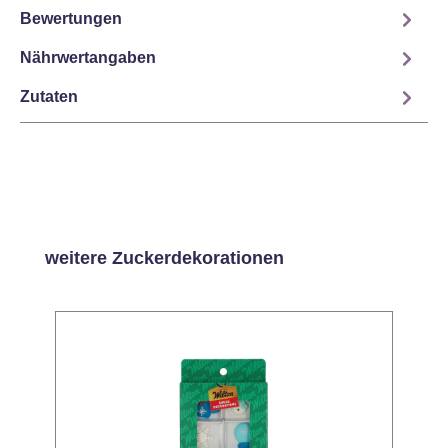
Bewertungen
Nährwertangaben
Zutaten
Produktgalerie überspringen
weitere Zuckerdekorationen