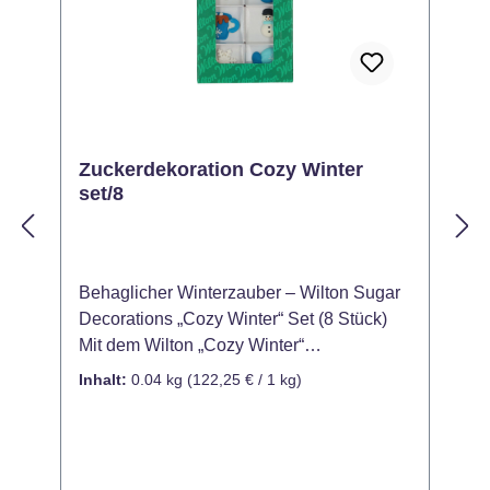
Zuckerdekoration Cozy Winter
set/8
Behaglicher Winterzauber – Wilton Sugar
N
Decorations „Cozy Winter“ Set (8 Stück)
Z
Mit dem Wilton „Cozy Winter“
M
Zuckerdekor‑Set zauberst Du kuschelige
v
Inhalt:
0.04 kg
(122,25 € / 1 kg)
I
Winterstimmung auf Deine Backwerke! In
diesem 8‑teiligen Set findest Du winterlich
A
inspirierte Zuckerfiguren – perfekt, um
S
Torten, Cupcakes oder Kekse festlich zu
—