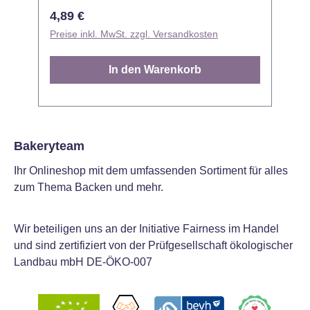
dekorieren. Die Dekorationen sind essbar
v
Regulärer Preis:
R
4,89 €
und verleihen Deinem Gebäck einen
e
Preise inkl. MwSt. zzgl. Versandkosten
P
gemütlichen, saisonalen Look. -
e
Setbestandteile: 8 essbare
e
In den Warenkorb
Zuckerdekorationen mit winterlichen
Cha
Motiven (Tasse, Schneeflocke,
Z
Schneemann, Handschuhe – typische
„
Cozy‑Winter‑Symbole) - Material:
Zuckerbasierte Figuren, essbar -
HoH
Bakeryteam
Verwendung: Direkt auf Glasur,
D
Ihr Onlineshop mit dem umfassenden Sortiment für alles
Buttercreme oder Fondant platzieren; ideal
A
zum Thema Backen und mehr.
für Winter‐ und Weihnachtsbäckerei -
o
Designstil: Warm, gemütlich, winterlich
g
freundlich – nicht überladen, sondern
Mo
Wir beteiligen uns an der Initiative Fairness im Handel
stilvoll und passend zur Saisont -
v
und sind zertifiziert von der Prüfgesellschaft ökologischer
Lagerung: Trocken und bei
o
Landbau mbH DE-ÖKO-007
Raumtemperatur lagern, damit die Figuren
L
Form & Farbe behalten Anwendung &
Z
Tipps Verwenden Sie die einzelnen
D