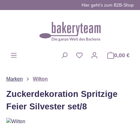
Hier geht’s zum B2B-Shop
Zum Hauptinhalt springen
0,00 €
Du hast 0 Produkte auf d
Marken
Wilton
Zuckerdekoration Spritzige
Feier Silvester set/8