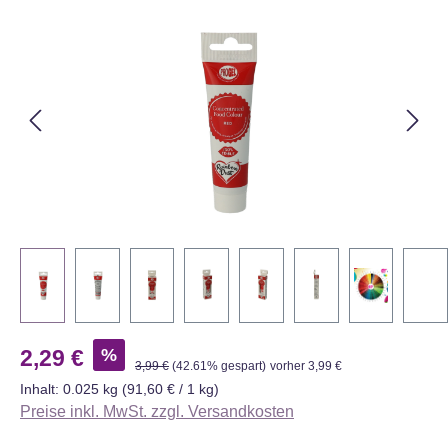
Bildergalerie überspringen
Verkaufspreis:
%
2,29 €
Regulärer Preis:
3,99 €
(42.61% gespart)
vorher 3,99 €
Inhalt:
0.025 kg
(91,60 € / 1 kg)
Preise inkl. MwSt. zzgl. Versandkosten