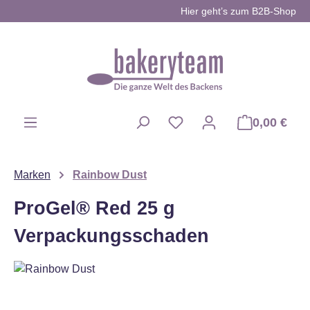
Hier geht’s zum B2B-Shop
Zum Hauptinhalt springen
0,00 €
Du hast 0 Produkte auf d
Marken
Rainbow Dust
ProGel® Red 25 g
Verpackungsschaden