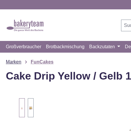
m Hauptinhalt springen
Zur Suche springen
Zur Hauptnavigation springen
Großverbraucher
Brotbackmischung
Backzutaten
De
Marken
FunCakes
Cake Drip Yellow / Gelb 
Bildergalerie überspringen