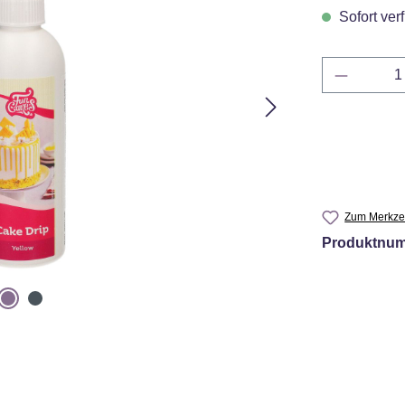
Sofort verf
Produkt 
Zum Merkzet
Produktnu