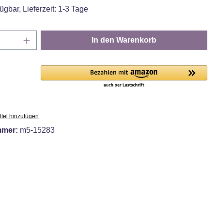
ügbar, Lieferzeit: 1-3 Tage
Anzahl: Gib den gewünschten Wert ein oder
In den Warenkorb
tel hinzufügen
mmer:
m5-15283