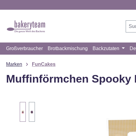
m Hauptinhalt springen
Zur Suche springen
Zur Hauptnavigation springen
Großverbraucher
Brotbackmischung
Backzutaten
De
Marken
FunCakes
Muffinförmchen Spooky 
Bildergalerie überspringen