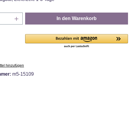
Anzahl: Gib den gewünschten Wert ein oder
In den Warenkorb
tel hinzufügen
mmer:
m5-15109