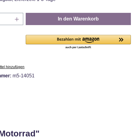
Anzahl: Gib den gewünschten Wert ein oder
In den Warenkorb
tel hinzufügen
mmer:
m5-14051
 Motorrad"