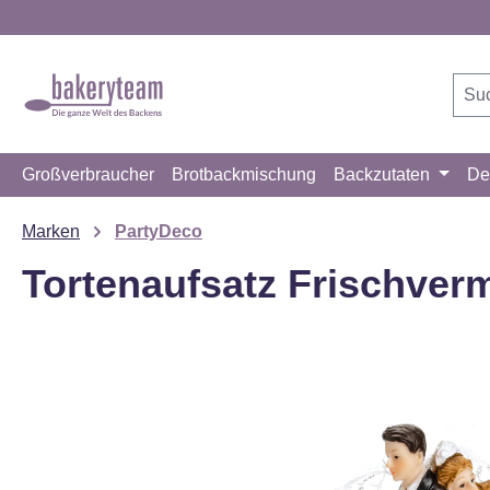
m Hauptinhalt springen
Zur Suche springen
Zur Hauptnavigation springen
Großverbraucher
Brotbackmischung
Backzutaten
De
Marken
PartyDeco
Tortenaufsatz Frischver
Bildergalerie überspringen