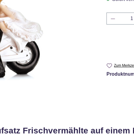
Produkt 
Zum Merkzet
Produktnu
fsatz Frischvermählte auf einem