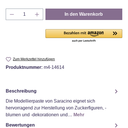
Produkt Anzahl: Gib den gewünschten Wert e
In den Warenkorb
Zum Merkzettel hinzufügen
Produktnummer:
m4-14614
Beschreibung
Die Modellierpaste von Saracino eignet sich
hervorragend zur Herstellung von Zuckerfiguren, -
blumen und -dekorationen und…
Mehr
Bewertungen