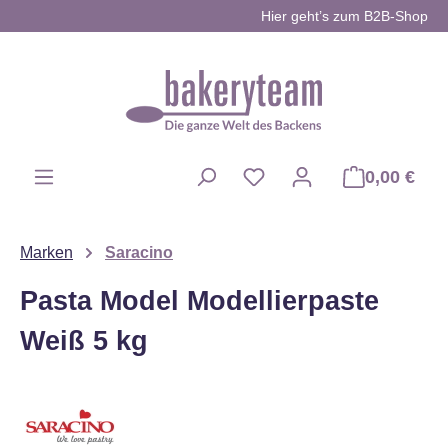
Hier geht’s zum B2B-Shop
Zum Hauptinhalt springen
0,00 €
Du hast 0 Produkte auf d
Marken
Saracino
Pasta Model Modellierpaste
Weiß 5 kg