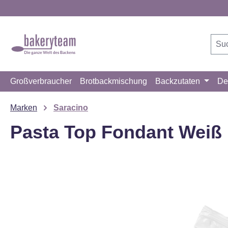
m Hauptinhalt springen
Zur Suche springen
Zur Hauptnavigation springen
Großverbraucher
Brotbackmischung
Backzutaten
De
Marken
Saracino
Pasta Top Fondant Weiß 
Bildergalerie überspringen