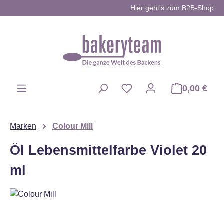
Hier geht’s zum B2B-Shop
Zum Hauptinhalt springen
0,00 €
Du hast 0 Produkte auf d
Marken
Colour Mill
Öl Lebensmittelfarbe Violet 20
ml