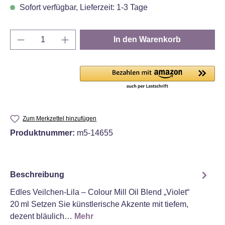
Sofort verfügbar, Lieferzeit: 1-3 Tage
Produkt Anzahl: Gib den gewünschten Wert e
In den Warenkorb
Zum Merkzettel hinzufügen
Produktnummer:
m5-14655
Beschreibung
Edles Veilchen‑Lila – Colour Mill Oil Blend „Violet“
20 ml Setzen Sie künstlerische Akzente mit tiefem,
dezent bläulich…
Mehr