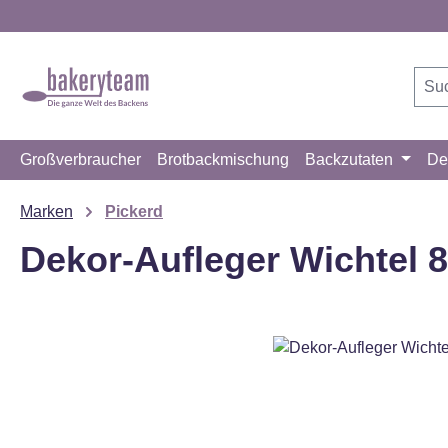
m Hauptinhalt springen
Zur Suche springen
Zur Hauptnavigation springen
Großverbraucher
Brotbackmischung
Backzutaten
De
Marken
Pickerd
Dekor-Aufleger Wichtel 
Bildergalerie überspringen