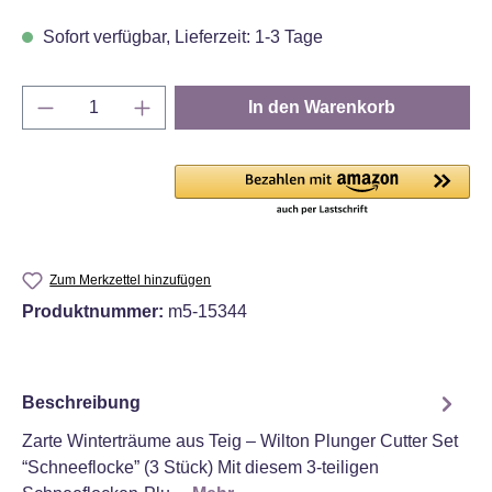
Sofort verfügbar, Lieferzeit: 1-3 Tage
Produkt Anzahl: Gib den gewünschten Wert e
In den Warenkorb
Zum Merkzettel hinzufügen
Produktnummer:
m5-15344
Beschreibung
Zarte Winterträume aus Teig – Wilton Plunger Cutter Set
“Schneeflocke” (3 Stück) Mit diesem 3‑teiligen