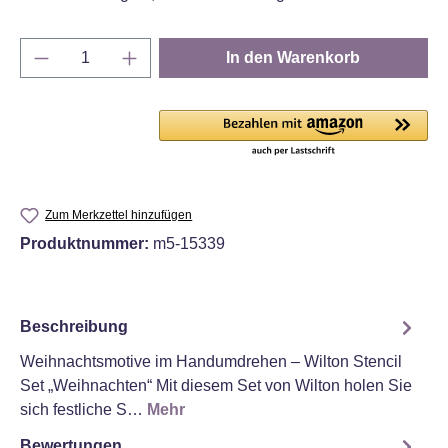
Produkt Anzahl: Gib den gewünschten Wert e
In den Warenkorb
Zum Merkzettel hinzufügen
Produktnummer:
m5-15339
Beschreibung
Weihnachtsmotive im Handumdrehen – Wilton Stencil
Set „Weihnachten“ Mit diesem Set von Wilton holen Sie
sich festliche S…
Mehr
Bewertungen