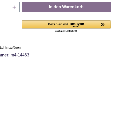
Anzahl: Gib den gewünschten Wert ein oder
In den Warenkorb
tel hinzufügen
mmer:
m4-14463