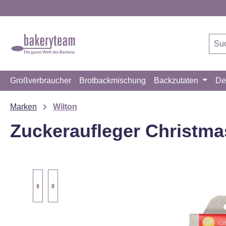
m Hauptinhalt springen
Zur Suche springen
Zur Hauptnavigation springen
Großverbraucher
Brotbackmischung
Backzutaten
De
Marken
Wilton
Zuckeraufleger Christma
Bildergalerie überspringen