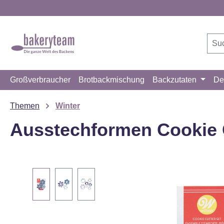
m Hauptinhalt springen
Zur Suche springen
Zur Hauptnavigation springen
Großverbraucher
Brotbackmischung
Backzutaten
De
Themen
Winter
Ausstechformen Cookie C
Bildergalerie überspringen