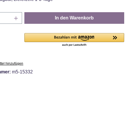
Anzahl: Gib den gewünschten Wert ein oder
In den Warenkorb
tel hinzufügen
mmer:
m5-15332