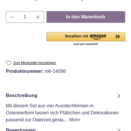
Produkt Anzahl: Gib den gewünschten Wert e
In den Warenkorb
Zum Merkzettel hinzufügen
Produktnummer:
m6-14098
Beschreibung
Mit diesem Set aus vier Ausstechformen in
Ostereierform lassen sich Plätzchen und Dekorationen
passend zur Osterzeit gesta…
Mehr
Bewertungen