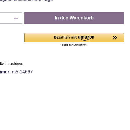
Anzahl: Gib den gewünschten Wert ein oder
In den Warenkorb
tel hinzufügen
mmer:
m5-14667