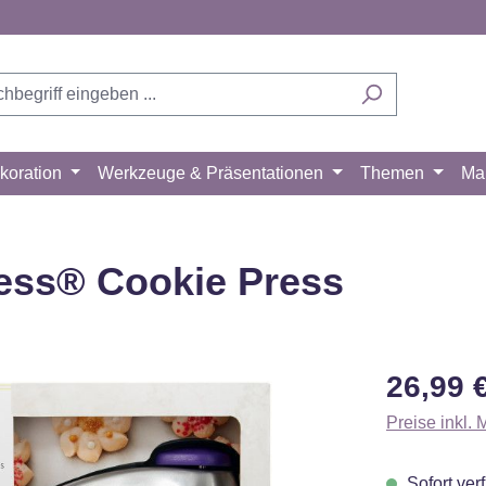
koration
Werkzeuge & Präsentationen
Themen
Ma
ress® Cookie Press
Regulärer Pr
26,99 
Preise inkl.
Sofort verf