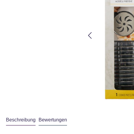
utzbestimmungen
gelesen haben.
Akzeptieren
Beschreibung
Bewertungen