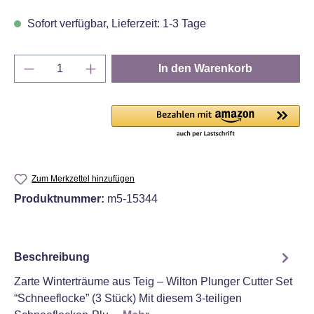
Sofort verfügbar, Lieferzeit: 1-3 Tage
Produkt Anzahl: Gib den gewünschten Wert e
In den Warenkorb
Zum Merkzettel hinzufügen
Produktnummer:
m5-15344
Beschreibung
Zarte Winterträume aus Teig – Wilton Plunger Cutter Set
“Schneeflocke” (3 Stück) Mit diesem 3‑teiligen