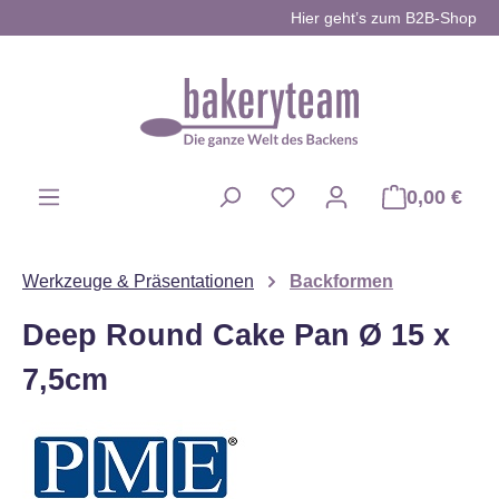
Hier geht’s zum B2B-Shop
Zum Hauptinhalt springen
0,00 €
Du hast 0 Produkte auf d
Werkzeuge & Präsentationen
Backformen
Deep Round Cake Pan Ø 15 x
7,5cm