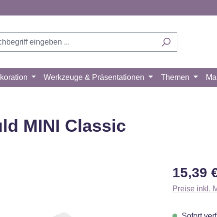
koration
Werkzeuge & Präsentationen
Themen
Ma
ld MINI Classic
Regulärer Pr
15,39 
Preise inkl.
Sofort verf