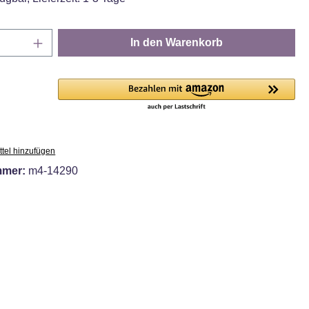
Anzahl: Gib den gewünschten Wert ein oder
In den Warenkorb
tel hinzufügen
mmer:
m4-14290