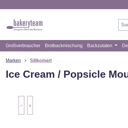
m Hauptinhalt springen
Zur Suche springen
Zur Hauptnavigation springen
Großverbraucher
Brotbackmischung
Backzutaten
De
Marken
Silikomart
Ice Cream / Popsicle Mou
Bildergalerie überspringen