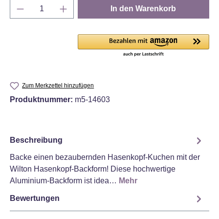
Produkt Anzahl: Gib den gewünschten Wert e
In den Warenkorb
Zum Merkzettel hinzufügen
Produktnummer:
m5-14603
Beschreibung
Backe einen bezaubernden Hasenkopf-Kuchen mit der
Wilton Hasenkopf-Backform! Diese hochwertige
Aluminium-Backform ist idea…
Mehr
Bewertungen