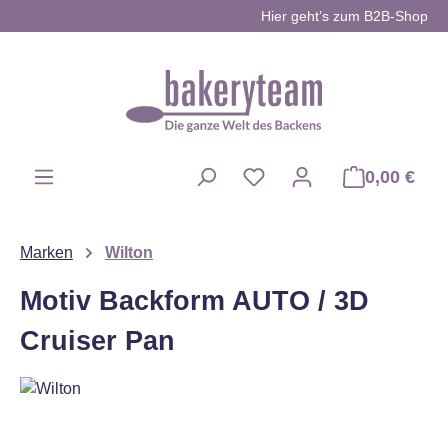
Hier geht’s zum B2B-Shop
Zum Hauptinhalt springen
0,00 €
Du hast 0 Produkte auf d
Marken
Wilton
Motiv Backform AUTO / 3D
Cruiser Pan