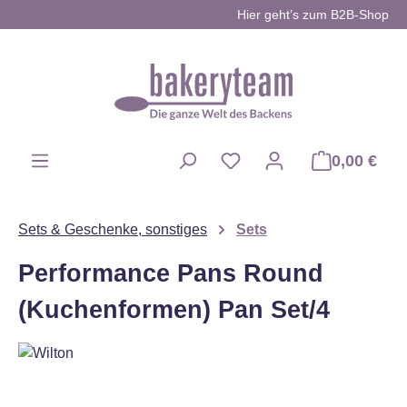
Hier geht’s zum B2B-Shop
Zum Hauptinhalt springen
0,00 €
Du hast 0 Produkte auf d
Sets & Geschenke, sonstiges
Sets
Performance Pans Round
(Kuchenformen) Pan Set/4