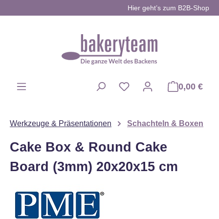
Hier geht’s zum B2B-Shop
Zum Hauptinhalt springen
0,00 €
Du hast 0 Produkte auf d
Werkzeuge & Präsentationen
Schachteln & Boxen
Cake Box & Round Cake
Board (3mm) 20x20x15 cm